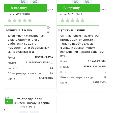
Серия
TEN
Хит
Хит
аличии
В наличии
0 Р
3 750 Р
В корзину
В корзину
Ультразвуковой увлажнитель воздуха
Ультразвуковой увлажнитель возд
серии МУРРРЗИО ..
серии МУРРРЗИО ..
Узнайте больше на ПРОМО-
Узнайте больше на ПРОМО
Купить в 1 клик
Купить в 1 клик
странице... С самых первых
странице... С самых первых
дней жизни малыша так
дней жизни малыша так
важно окружить его
важно окружить его
заботой и создать
заботой и создать
комфортный и безопасный
комфортный и безопасны
микроклимат в д..
микроклимат в де..
Бренд
ROYAL CLIMA
Бренд
ROYAL CL
Модель
RUH-MR200/1.5M-WT__
Модель
RUH-MR200/1.5M-G