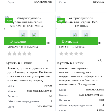
SANREMO Alto от ROYAL
ROYAL CLIMA.
CLIMA обладает
Многофункциональное
оптимальными параметрами
устройство для
производительности и
качественного увлажнени
только необходимыми
помещения. При помощи
функциями в ..
гиграст..
Бренд
ROYAL CLIMA
Бренд
ROYAL CL
Модель
RUH-SA300/4.0M-WT
Модель
RUH-NV350/5.0E
Вес нетто
1
Вес нетто
Объем резервуара для воды
4
Объем резервуара для воды
Серия
SANREMO Alto
Серия
NUV
Хит
Хит
аличии
В наличии
0 Р
2 990 Р
В корзину
В корзину
Ультразвуковой увлажнитель серии
Ультразвуковой увлажнитель сери
MINAMOTO USH-MNE4..
LIMA RUH-LM300/4...