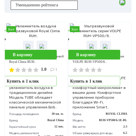
Хит
Хит
аличии
В наличии
0 Р
8 990 Р
В корзину
В корзину
Увлажнитель воздуха ультразвуковой
Ультразвуковой увлажнитель сери
Royal Clima RUH..
VOLPE RUH-VP500/6..
1.0
1
TUBE от ROYAL CLIMA -
Увлажнитель воздуха VOL
Купить в 1 клик
Купить в 1 клик
ультразвуковой
от ROYAL CLIMA создаст
увлажнитель воздуха в
комфортный микроклимат
традиционном дизайне.
вашем доме. Комфортное
Модель TUBE обладает
управление прибором
классической механической
благодаря Wi-Fi,
панелью управления.&nb..
приложение Smart..