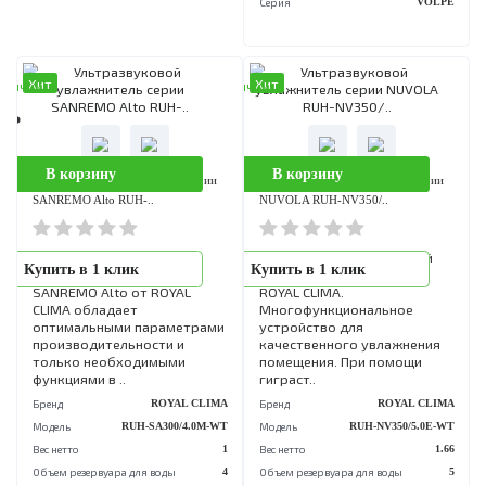
благодаря Wi-Fi,
приложение Smart..
Бренд
ROYAL CL
Модель
RUH-VP270/6.5E
Вес нетто
Объем резервуара для воды
Серия
VO
Хит
Хит
аличии
В наличии
0 Р
0 Р
В корзину
В корзину
Ультразвуковой увлажнитель серии
Ультразвуковой увлажнитель сери
SANREMO Alto RUH-..
NUVOLA RUH-NV350/..
Ультразвуковой
NUVOLA - ультразвуковой
Купить в 1 клик
Купить в 1 клик
увлажнитель воздуха
увлажнитель воздуха от