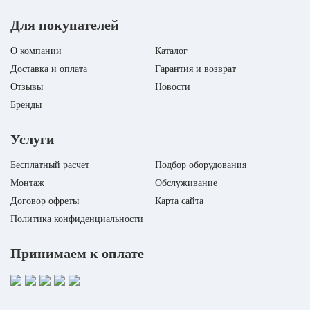
функциональности и
Для покупателей
удобства эксплуатац..
Бренд
ROYAL CLIMA
О компании
Каталог
Модель
RUH-SP400/3.0M-SV
Доставка и оплата
Гарантия и возврат
Вес нетто
0.95
Отзывы
Новости
Объем резервуара для воды
3
Бренды
Серия
SANREMO Plus
Услуги
Бесплатный расчет
Подбор оборудования
Монтаж
Обслуживание
Договор офреты
Карта сайта
Политика конфиденциальности
Принимаем к оплате