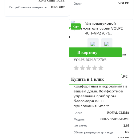
Площадь помещения
30 кв. м.
Бренд
ROYAL CL
Бренд
Royal Clima
Модель
RUH-VP500/6.5E
Гарантийный срок
12 мес.
Вес нетто
Модель увлажнителя
Объем резервуара для воды
Royal Clima TUBE
Серия
VO
Потребляемая мощность
0.025 кВт
Хит
В наличии
8 690 Р
В корзину
Ультразвуковой увлажнитель сери
VOLPE RUH-VP270/6..
Увлажнитель воздуха VOL
Купить в 1 клик
от ROYAL CLIMA создаст
комфортный микроклимат
вашем доме. Комфортное
управление прибором