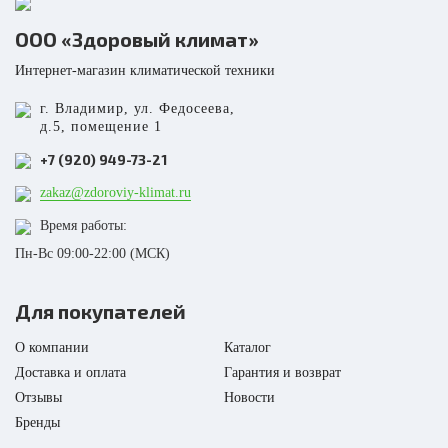
В корзину
В корзину
Наружный блок серии ORIGAMI
Наружный блок серии ORIGAMI
ООО «Здоровый климат»
KODO Inverter RAM-I-2O..
KODO Inverter RAM-I-2O..
Интернет-магазин климатической техники
Мульти-сплит системы стали
Мульти-сплит системы стали
г. Владимир, ул. Федосеева,
Купить в 1 клик
Купить в 1 клик
прекрасным решением для тех,
прекрасным решением для те
д.5, помещение 1
кому необходимо установить
кому необходимо установит
+7 (920) 949-73-21
несколько внутренних блоков в
несколько внутренних блоков
помещении. К наружным
помещении. К наружным
zakaz@zdoroviy-klimat.ru
блокам ORIGAMI ..
блокам ORIGAMI ..
Площадь помещения
53
Площадь помещения
Время работы:
Инвертор
Да
Инвертор
Пн-Вс 09:00-22:00 (МСК)
Режим работы
Режим работы
Охлаждение и обогрев
Охлаждение и обог
Уровень шума в/б, Дб
54
Уровень шума в/б, Дб
Для покупателей
Бренд
FUNAI
Бренд
FU
О компании
Каталог
Доставка и оплата
Гарантия и возврат
Отзывы
Новости
Бренды