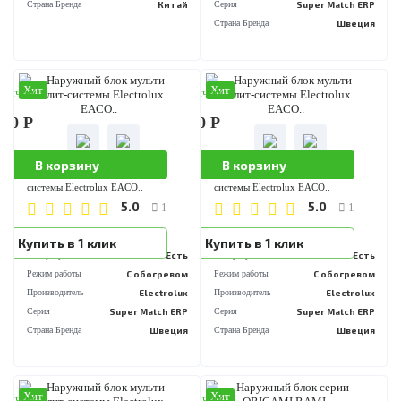
В корзину
В корзину
Наружный блок мульти сплит-
Наружный блок мульти сплит-
системы Hisense AMW2-14..
системы Electrolux EACO..
5.0
5.0
1
1
..
..
Купить в 1 клик
Купить в 1 клик
Инвертор
Есть
Инвертор
Е
Режим работы
С обогревом
Режим работы
С обогре
Производитель
Hisense
Производитель
Electro
Страна Бренда
Китай
Серия
Super Match 
Страна Бренда
Шве
Хит
Хит
аличии
В наличии
700 Р
123 200 Р
В корзину
В корзину
Наружный блок мульти сплит-
Наружный блок мульти сплит-
системы Electrolux EACO..
системы Electrolux EACO..