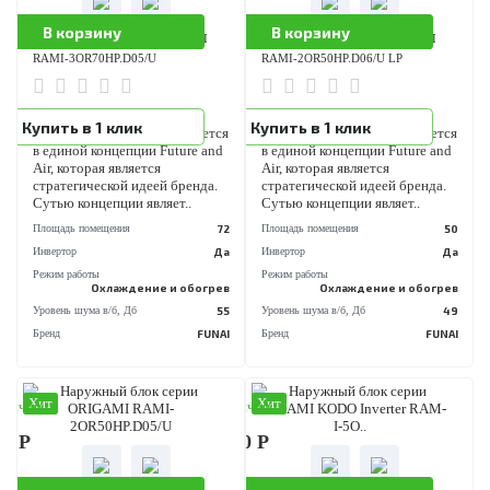
Купить в 1 клик
Купить в 1 клик
оборудование FUNAI создается
оборудование FUNAI создае
в единой концепции Future and
в единой концепции Future a
Air, которая является
Air, которая является
стратегической идеей бренда.
стратегической идеей бренда
Сутью концепции являет..
Сутью концепции являет..
Площадь помещения
80
Площадь помещения
Инвертор
Да
Инвертор
Режим работы
Режим работы
Охлаждение и обогрев
Охлаждение и обог
Уровень шума в/б, Дб
54/60
Уровень шума в/б, Дб
Бренд
FUNAI
Бренд
FU
Хит
Хит
аличии
В наличии
190 Р
87 690 Р
В корзину
В корзину
Наружный блок серии ORIGAMI
Наружный блок серии ORIGAMI
RAMI-3OR70HP.D05/U
RAMI-2OR50HP.D06/U LP