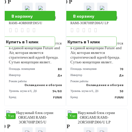
в единой концепции Future a
Режим работы
С обогревом
Air, которая является
стратегической идеей бренда
Производитель
Electrolux
Сутью концепции являет..
Серия
Super Match ERP
Площадь помещения
Страна Бренда
Швеция
Инвертор
Режим работы
Охлаждение и обог
Уровень шума в/б, Дб
54
Бренд
FU
Хит
Хит
аличии
В наличии
890 Р
116 190 Р
В корзину
В корзину
Наружный блок серии ORIGAMI
Наружный блок серии ORIGAMI
RAMI-4OR80HP.D05/U
RAMI-3OR70HP.D06/U LP
Все климатическое
Все климатическое