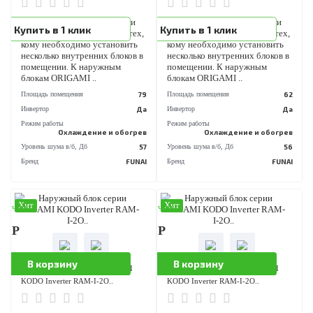
KODO Inverter RAM-I-4O..
KODO Inverter RAM-I-4O..
Мульти-сплит системы стали
Мульти-сплит системы стали
Купить в 1 клик
Купить в 1 клик
прекрасным решением для тех,
прекрасным решением для те
кому необходимо установить
кому необходимо установит
несколько внутренних блоков в
несколько внутренних блоков
помещении. К наружным
помещении. К наружным
блокам ORIGAMI ..
блокам ORIGAMI ..
Площадь помещения
82
Площадь помещения
Инвертор
Да
Инвертор
Режим работы
Режим работы
Охлаждение и обогрев
Охлаждение и обог
Уровень шума в/б, Дб
59
Уровень шума в/б, Дб
Бренд
FUNAI
Бренд
FU
Хит
Хит
аличии
В наличии
790 Р
103 790 Р
В корзину
В корзину