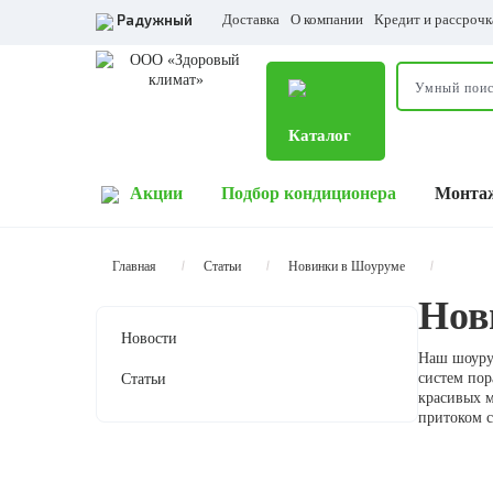
Радужный
Доставка
О компании
Кредит и рассрочк
Каталог
Акции
Подбор кондиционера
Монта
Главная
Статьи
Новинки в Шоуруме
Нов
Новости
Наш шоурум
систем пор
Статьи
красивых мо
притоком с