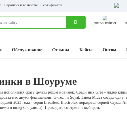
а
Гарантия и возвраты
Сертификаты
личный кабинет
и
ж
Обслуживание
Отзывы
Кейсы
Оптом
инки в Шоуруме
 пополнился сразу целым рядом новинок. Среди них Gree - лидер клим
адовал нас двумя флагманами: G-Tech и Soyal. Завод Midea создал одну 
делей 2023 года - серия Breezless. Electrolux порадовал серией Crystal Air
вежего воздуха с улицы). Приходите смотреть и выбирать