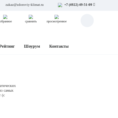
zakaz@zdoroviy-klimat.ru
+7 (4922) 49-51-09
збранное
сравнить
просмотренное
Рейтинг
Шоурум
Контакты
атических
из самых
 (с